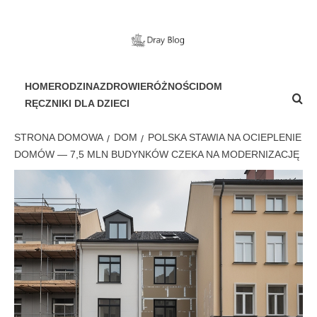
Przejdź
do
treści
PORTAL DLA WSZYSTKICH
HOME
RODZINA
ZDROWIE
RÓŻNOŚCI
DOM
RĘCZNIKI DLA DZIECI
STRONA DOMOWA
DOM
POLSKA STAWIA NA OCIEPLENIE
DOMÓW — 7,5 MLN BUDYNKÓW CZEKA NA MODERNIZACJĘ