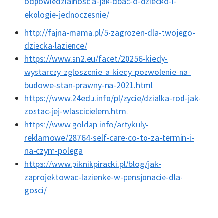
odpowiedzialnoscia-jak-dbac-o-dziecko-i-
ekologie-jednoczesnie/
http://fajna-mama.pl/5-zagrozen-dla-twojego-
dziecka-lazience/
https://www.sn2.eu/facet/20256-kiedy-
wystarczy-zgloszenie-a-kiedy-pozwolenie-na-
budowe-stan-prawny-na-2021.html
https://www.24edu.info/pl/zycie/dzialka-rod-jak-
zostac-jej-wlascicielem.html
https://www.goldap.info/artykuly-
reklamowe/28764-self-care-co-to-za-termin-i-
na-czym-polega
https://www.piknikpiracki.pl/blog/jak-
zaprojektowac-lazienke-w-pensjonacie-dla-
gosci/