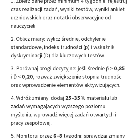
1. Zbierz dane przez minimum 4 tygodnie: rejestruj
czas realizacji zadań, wyniki testów, wyniki ankiet
uczniowskich oraz notatki obserwacyjne od
nauczycieli.
2. Oblicz miary: wylicz średnie, odchylenie
standardowe, indeks trudności (p) i wskaźnik
dyskryminacji (D) dla kluczowych testów.
3. Porównaj progi decyzyjne: jeśli średnie p̄ >
0,85
i D̄ <
0,20
, rozważ zwiększenie stopnia trudności
oraz wprowadzenie elementów aktywizujących.
4. Wdróż zmiany: dodaj
25–35%
materiału lub
zadań wymagających wyższego poziomu
myślenia, wprowadź więcej zadań otwartych i
pracy zespołowej.
5. Monitoruj przez
6–8
tygodni: sprawdzaj zmiany