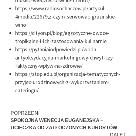
musisz-wiedziec-o-winie-merlot/
https://www.radiosochaczew.pl/artykul-
4media/22679,z-czym-serwowac-gruzinskie-
wino
https://cityon.pl/blog/egzotyczne-owoce-
tropikalne-i-ich-zastosowania-kulinarnie
https://pytaniaiodpowiedzi.pl/woda-
antyoksydacyjna-marketingowy-chwyt-czy-
faktyczny-wplyw-na-zdrowie/
https://stop.edu.pl/organizacja-tematycznych-
przyjec-urodzinowych-z-wykorzystaniem-
cateringu/
Nawigacja
POPRZEDNI
SPOKOJNA WENECJA EUGANEJSKA –
wpisu
UCIECZKA OD ZATŁOCZONYCH KURORTÓW
DALEJ