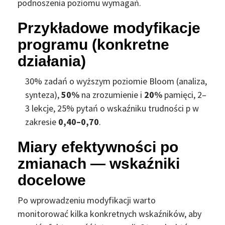
podnoszenia poziomu wymagań.
Przykładowe modyfikacje
programu (konkretne
działania)
30% zadań o wyższym poziomie Bloom (analiza,
synteza),
50%
na zrozumienie i
20%
pamięci,
2–
3 lekcje,
25% pytań o wskaźniku trudności p w
zakresie
0,40–0,70
.
Miary efektywności po
zmianach — wskaźniki
docelowe
Po wprowadzeniu modyfikacji warto
monitorować kilka konkretnych wskaźników, aby