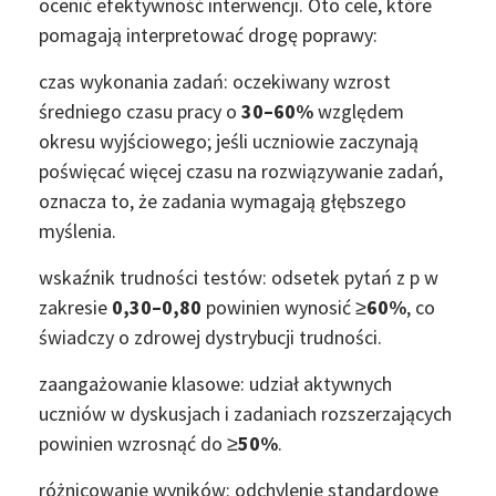
ocenić efektywność interwencji. Oto cele, które
pomagają interpretować drogę poprawy:
czas wykonania zadań: oczekiwany wzrost
średniego czasu pracy o
30–60%
względem
okresu wyjściowego; jeśli uczniowie zaczynają
poświęcać więcej czasu na rozwiązywanie zadań,
oznacza to, że zadania wymagają głębszego
myślenia.
wskaźnik trudności testów: odsetek pytań z p w
zakresie
0,30–0,80
powinien wynosić ≥
60%
, co
świadczy o zdrowej dystrybucji trudności.
zaangażowanie klasowe: udział aktywnych
uczniów w dyskusjach i zadaniach rozszerzających
powinien wzrosnąć do ≥
50%
.
różnicowanie wyników: odchylenie standardowe