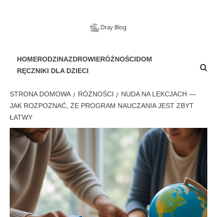
Przejdź
do
treści
PORTAL DLA WSZYSTKICH
HOME
RODZINA
ZDROWIE
RÓŻNOŚCI
DOM
RĘCZNIKI DLA DZIECI
STRONA DOMOWA
RÓŻNOŚCI
NUDA NA LEKCJACH —
JAK ROZPOZNAĆ, ŻE PROGRAM NAUCZANIA JEST ZBYT
ŁATWY