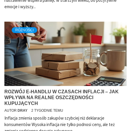
nastawienie wspiera pamięć w starszym wieku, bo pozytywne
emocje i wyższy...
RÓŻNOŚCI
ROZWÓJ E-HANDLU W CZASACH INFLACJI – JAK
WPŁYWA NA REALNE OSZCZĘDNOŚCI
KUPUJĄCYCH
AUTOR
DRAY
2 TYGODNIE TEMU
Inflacja zmienia sposób zakupów szybciej niż deklaracje
konsumentów Wysoka inflacja nie tylko podnosi ceny, ale też
zmienia codzienne decyzje zakupowe....