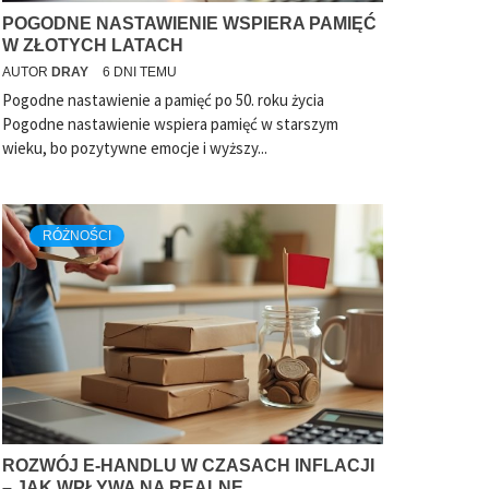
POGODNE NASTAWIENIE WSPIERA PAMIĘĆ
W ZŁOTYCH LATACH
AUTOR
DRAY
6 DNI TEMU
Pogodne nastawienie a pamięć po 50. roku życia
Pogodne nastawienie wspiera pamięć w starszym
wieku, bo pozytywne emocje i wyższy...
RÓŻNOŚCI
ROZWÓJ E-HANDLU W CZASACH INFLACJI
– JAK WPŁYWA NA REALNE