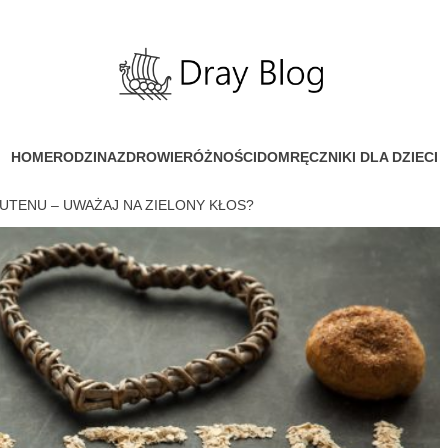
HOME
RODZINA
ZDROWIE
RÓŻNOŚCI
DOM
RĘCZNIKI DLA DZIECI
LUTENU – UWAŻAJ NA ZIELONY KŁOS?