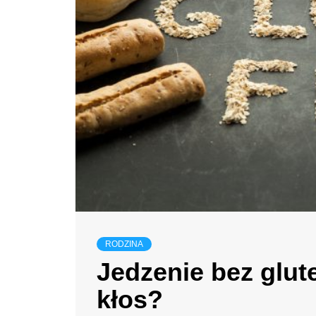
RODZINA
Jedzenie bez glut
kłos?