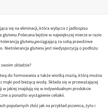
jąca się na eliminacji, która wyłącza z jadłospisu
a glutenu.Polecana będzie w największej mierze w razie
nietolerancją glutenu,pociągającą za sobą prawdziwe
o. Nietolerancja glutenu jest niedyspozycją o podłożu
w swoim składzie?
t łatwą do formowania a także wiotką mazią, którą można
mąki pod bieżącą wodą. Składa się w przeważającej
ji w jakiej znajdują się w indywidualnym produkcie
e a ponadto wystąpienie celiakii.
h popularnych zbóż jak na przykład pszenica, żyto i