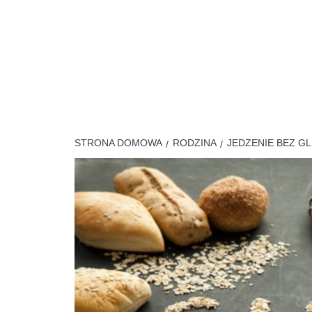
Przejdź
do
treści
PORTAL DLA WSZYSTKICH
STRONA DOMOWA
RODZINA
JEDZENIE BEZ G