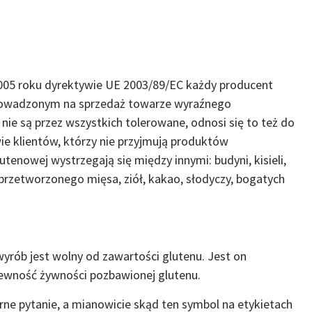
005 roku dyrektywie UE 2003/89/EC każdy producent
prowadzonym na sprzedaż towarze wyraźnego
ie są przez wszystkich tolerowane, odnosi się to też do
wie klientów, którzy nie przyjmują produktów
utenowej wystrzegają się między innymi: budyni, kisieli,
przetworzonego mięsa, ziół, kakao, słodyczy, bogatych
wyrób jest wolny od zawartości glutenu. Jest on
ewność żywności pozbawionej glutenu.
rne pytanie, a mianowicie skąd ten symbol na etykietach