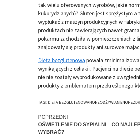
tak wielu oferowanych wyrobów, jakie norm
kukurydzianych)? Gluten jest sprężystym a t
wypłukać z maszyn produkcyjnych w fabryk
produktach nie zawierających nawet grama 
pokarmu zachodziła w pomieszczeniach z lin
znajdowały się produkty ani surowce mające
Dieta bezglutenowa
powala zminimalizować
wynikających z celiakii. Pacjenci na diecie
nie nie zostały wyprodukowane z uwzględn
produkty z emblematem przekreślonego kł
TAGI:
DIETA BEZGLUTENOWA
NONE
ODŻYWIANIE
NONE
ZDR
Nawigacja
POPRZEDNI
OŚWIETLENIE DO SYPIALNI – CO NAJLEP
wpisu
WYBRAĆ?