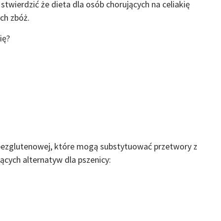
twierdzić że dieta dla osób chorujących na celiakię
ych zbóż.
ię?
 bezglutenowej, które mogą substytuować przetwory z
ących alternatyw dla pszenicy: