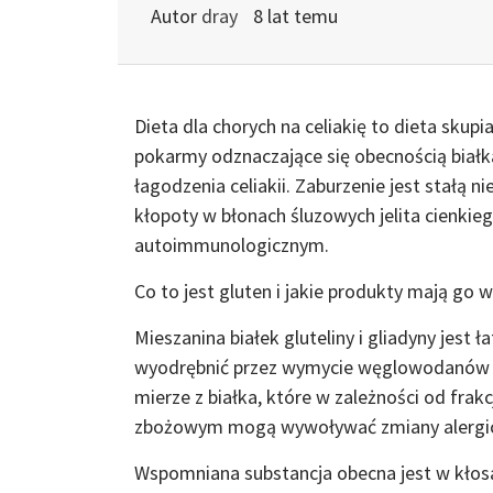
Autor
dray
8 lat temu
Dieta dla chorych na celiakię to dieta skupia
pokarmy odznaczające się obecnością białk
łagodzenia celiakii. Zaburzenie jest stałą 
kłopoty w błonach śluzowych jelita cienkieg
autoimmunologicznym.
Co to jest gluten i jakie produkty mają go 
Mieszanina białek gluteliny i gliadyny jes
wyodrębnić przez wymycie węglowodanów z 
mierze z białka, które w zależności od frakc
zbożowym mogą wywoływać zmiany alergiczn
Wspomniana substancja obecna jest w kłosac