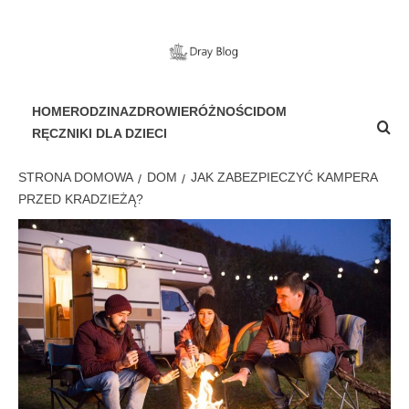
Przejdź
do
treści
PORTAL DLA WSZYSTKICH
HOME
RODZINA
ZDROWIE
RÓŻNOŚCI
DOM
RĘCZNIKI DLA DZIECI
STRONA DOMOWA
DOM
JAK ZABEZPIECZYĆ KAMPERA
PRZED KRADZIEŻĄ?