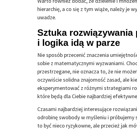
Warto również dodać, że dzielenie i mnoże
hierarchię, a co się z tym wiąże, należy j
uwadze.
Sztuka rozwiązywania
i logika idą w parze
Nie sposób przecenić znaczenia umiejętności
sobie z matematycznymi wyzwaniami. Choci
przestrzegane, nie oznacza to, że nie moż
oczywiście solidna znajomość zasad, ale kied
eksperymentować z różnymi strategiami ro
które będą dla Ciebie najbardziej efektywne
Czasami najbardziej interesujące rozwiązan
odrobinę swobody w myśleniu i próbujemy s
to być nieco ryzykowne, ale przecież jak mów