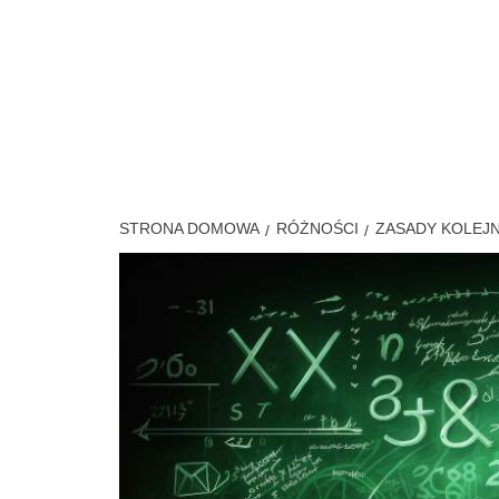
Przejdź
do
treści
PORTAL DLA WSZYSTKICH
STRONA DOMOWA
RÓŻNOŚCI
ZASADY KOLEJN