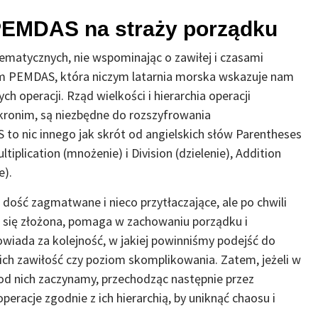
EMDAS na straży porządku
ematycznych, nie wspominając o zawiłej i czasami
m PEMDAS, która niczym latarnia morska wskazuje nam
 operacji. Rząd wielkości i hierarchia operacji
akronim, są niezbędne do rozszyfrowania
o nic innego jak skrót od angielskich słów Parentheses
tiplication (mnożenie) i Division (dzielenie), Addition
e).
dość zagmatwane i nieco przytłaczające, ale po chwili
aje się złożona, pomaga w zachowaniu porządku i
wiada za kolejność, w jakiej powinniśmy podejść do
ch zawiłość czy poziom skomplikowania. Zatem, jeżeli w
 od nich zaczynamy, przechodząc następnie przez
eracje zgodnie z ich hierarchią, by uniknąć chaosu i