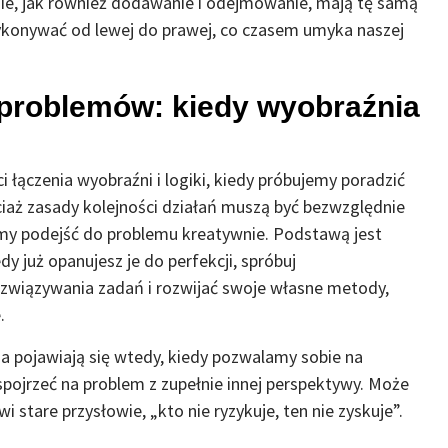
nie, jak również dodawanie i odejmowanie, mają tę samą
e wykonywać od lewej do prawej, co czasem umyka naszej
 problemów: kiedy wyobraźnia
 łączenia wyobraźni i logiki, kiedy próbujemy poradzić
aż zasady kolejności działań muszą być bezwzględnie
emy podejść do problemu kreatywnie. Podstawą jest
y już opanujesz je do perfekcji, spróbuj
związywania zadań i rozwijać swoje własne metody,
.
ia pojawiają się wtedy, kiedy pozwalamy sobie na
pojrzeć na problem z zupełnie innej perspektywy. Może
i stare przysłowie, „kto nie ryzykuje, ten nie zyskuje”.