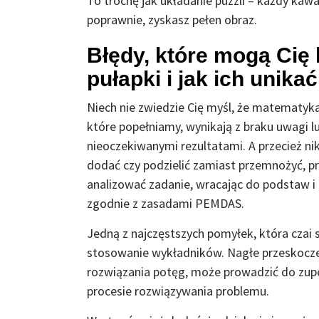
To trochę jak układanie puzzli – każdy kawa
poprawnie, zyskasz pełen obraz.
Błędy, które mogą Cię
pułapki i jak ich unikać
Niech nie zwiedzie Cię myśl, że matematyka 
które popełniamy, wynikają z braku uwagi 
nieoczekiwanymi rezultatami. A przecież n
dodać czy podzielić zamiast przemnożyć, p
analizować zadanie, wracając do podstaw i
zgodnie z zasadami PEMDAS.
Jedną z najczęstszych pomyłek, która czai 
stosowanie wykładników. Nagłe przeskocze
rozwiązania potęg, może prowadzić do zup
procesie rozwiązywania problemu.