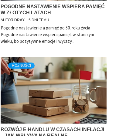
POGODNE NASTAWIENIE WSPIERA PAMIĘĆ
W ZŁOTYCH LATACH
AUTOR
DRAY
5 DNI TEMU
Pogodne nastawienie a pamięć po 50. roku życia
Pogodne nastawienie wspiera pamięć w starszym
wieku, bo pozytywne emocje i wyższy...
RÓŻNOŚCI
ROZWÓJ E-HANDLU W CZASACH INFLACJI
– JAK WPŁYWA NA REALNE