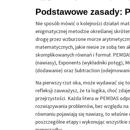
Podstawowe zasady: P
Nie sposób mówić o kolejności działań mat
enigmatycznej metodzie określanej skróte
drogę przez wzburzone morze arytmetycznych
matematycznych, jakie niesie ze sobą ten 
skomplikowanych równań i formuł. PEMDAS t
(nawiasy), Exponents (wykładniki potęg), Mul
(dodawanie) oraz Subtraction (odejmowani
Na pierwszy rzut oka, może wydawać się to 
refleksji zauważysz, że ta logika, choć zd
przejrzystości. Każda litera w PEMDAS odpo
rozwiązywania problemów, bez względu na i
równaniu pojawiają się nawiasy, to właśnie
poszczególne etapy i wykonując wszystkie op
nieporządku.