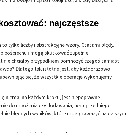
łek ma swoje miejsce i kolejność, a kiedy ułożysz je
 kosztować: najczęstsze
to tylko liczby i abstrakcyjne wzory. Czasami błędy,
lub pośpiechu i mogą skutkować zupełnie
ikt nie chciałby przypadkiem pomnożyć czegoś zamiast
rawda? Dlatego tak istotne jest, aby każdorazowo
 upewniając się, że wszystkie operacje wykonujemy
się niemal na każdym kroku, jest niepoprawne
nie do mnożenia czy dodawania, bez uprzedniego
ełnie błędnych wyników, które mogą zaważyć na dalszym