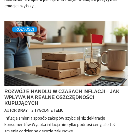
emocje i wyższy...
RÓŻNOŚCI
ROZWÓJ E-HANDLU W CZASACH INFLACJI – JAK
WPŁYWA NA REALNE OSZCZĘDNOŚCI
KUPUJĄCYCH
AUTOR
DRAY
2 TYGODNIE TEMU
Inflacja zmienia sposób zakupów szybciej niż deklaracje
konsumentów Wysoka inflacja nie tylko podnosi ceny, ale też
zmienia codzienne decyzje zakupowe....