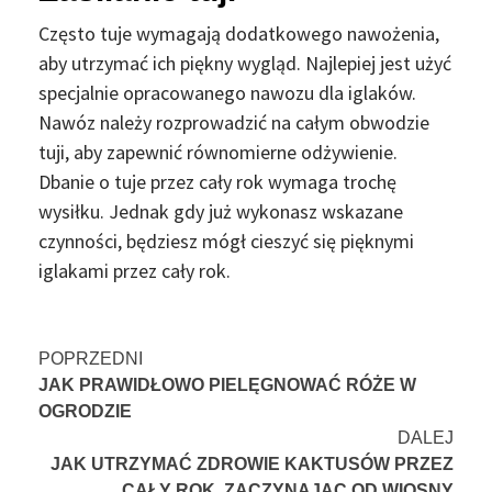
Często tuje wymagają dodatkowego nawożenia,
aby utrzymać ich piękny wygląd. Najlepiej jest użyć
specjalnie opracowanego nawozu dla iglaków.
Nawóz należy rozprowadzić na całym obwodzie
tuji, aby zapewnić równomierne odżywienie.
Dbanie o tuje przez cały rok wymaga trochę
wysiłku. Jednak gdy już wykonasz wskazane
czynności, będziesz mógł cieszyć się pięknymi
iglakami przez cały rok.
Nawigacja
POPRZEDNI
JAK PRAWIDŁOWO PIELĘGNOWAĆ RÓŻE W
wpisu
OGRODZIE
DALEJ
JAK UTRZYMAĆ ZDROWIE KAKTUSÓW PRZEZ
CAŁY ROK, ZACZYNAJĄC OD WIOSNY