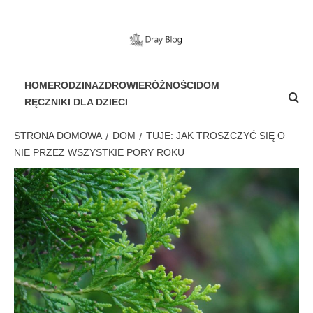
Przejdź
do
treści
PORTAL DLA WSZYSTKICH
HOME
RODZINA
ZDROWIE
RÓŻNOŚCI
DOM
RĘCZNIKI DLA DZIECI
STRONA DOMOWA
DOM
TUJE: JAK TROSZCZYĆ SIĘ O
NIE PRZEZ WSZYSTKIE PORY ROKU