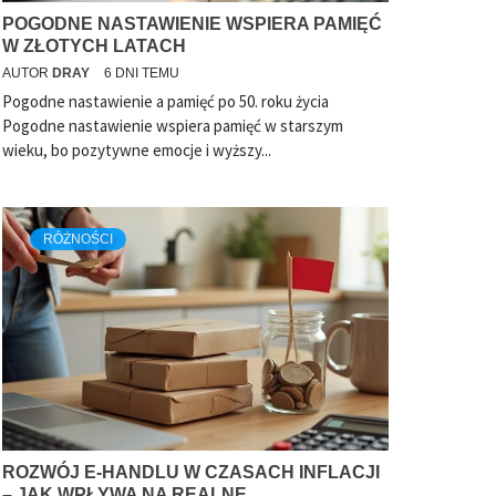
POGODNE NASTAWIENIE WSPIERA PAMIĘĆ
W ZŁOTYCH LATACH
AUTOR
DRAY
6 DNI TEMU
Pogodne nastawienie a pamięć po 50. roku życia
Pogodne nastawienie wspiera pamięć w starszym
wieku, bo pozytywne emocje i wyższy...
RÓŻNOŚCI
ROZWÓJ E-HANDLU W CZASACH INFLACJI
– JAK WPŁYWA NA REALNE