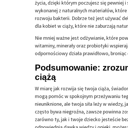
życia, dzięki którym poczujesz się pewniej i
wykonanej z naturalnych materiałów, które 
rozwoju bakterii. Dobrze też jest używać d
dla kobiet w ciąży, które nie zaburzają nat
Nie mniej ważne jest odżywianie, które pow
witaminy, minerały oraz probiotyki wspieraj
odpornościowy działa prawidłowo, broniąc c
Podsumowanie: zrozumi
ciążą
W miarę jak rozwija się twoja ciąża, świa
mogą pomóc w spokojnym przeżywaniu teg
nieuniknione, ale twoja siła leży w wiedzy, j
często bywa niegroźna, zawsze powinna zos
zarówno ty, jak i twoje dziecko jesteście be
odpowiednią dawką wiedzy i opieki, możesz 