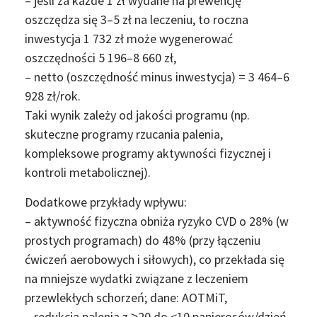
– jeśli za każde 1 zł wydane na prewencję
oszczędza się 3–5 zł na leczeniu, to roczna
inwestycja 1 732 zł może wygenerować
oszczędności 5 196–8 660 zł,
– netto (oszczędność minus inwestycja) = 3 464–6
928 zł/rok.
Taki wynik zależy od jakości programu (np.
skuteczne programy rzucania palenia,
kompleksowe programy aktywności fizycznej i
kontroli metabolicznej).
Dodatkowe przykłady wpływu:
– aktywność fizyczna obniża ryzyko CVD o 28% (w
prostych programach) do 48% (przy łączeniu
ćwiczeń aerobowych i siłowych), co przekłada się
na mniejsze wydatki związane z leczeniem
przewlekłych schorzeń; dane: AOTMiT,
– redukcja palenia z ≥20 do <10 papierosów/dzień