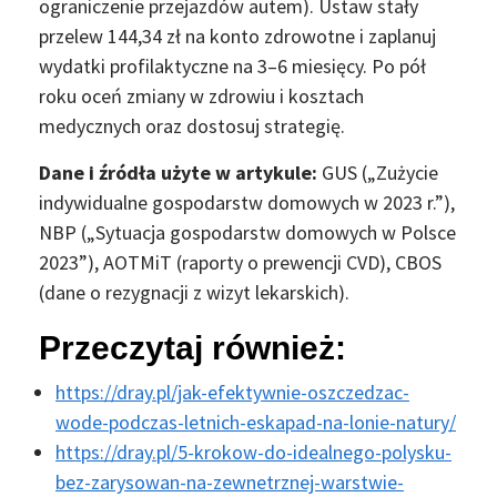
ograniczenie przejazdów autem). Ustaw stały
przelew 144,34 zł na konto zdrowotne i zaplanuj
wydatki profilaktyczne na 3–6 miesięcy. Po pół
roku oceń zmiany w zdrowiu i kosztach
medycznych oraz dostosuj strategię.
Dane i źródła użyte w artykule:
GUS („Zużycie
indywidualne gospodarstw domowych w 2023 r.”),
NBP („Sytuacja gospodarstw domowych w Polsce
2023”), AOTMiT (raporty o prewencji CVD), CBOS
(dane o rezygnacji z wizyt lekarskich).
Przeczytaj również:
https://dray.pl/jak-efektywnie-oszczedzac-
wode-podczas-letnich-eskapad-na-lonie-natury/
https://dray.pl/5-krokow-do-idealnego-polysku-
bez-zarysowan-na-zewnetrznej-warstwie-