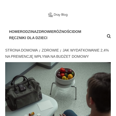
Przejdź
do
treści
PORTAL DLA WSZYSTKICH
HOME
RODZINA
ZDROWIE
RÓŻNOŚCI
DOM
RĘCZNIKI DLA DZIECI
STRONA DOMOWA
ZDROWIE
JAK WYDATKOWANIE 2,4%
NA PREWENCJĘ WPŁYWA NA BUDŻET DOMOWY