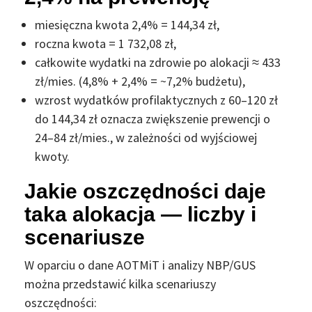
miesięczna kwota 2,4% = 144,34 zł,
roczna kwota = 1 732,08 zł,
całkowite wydatki na zdrowie po alokacji ≈ 433
zł/mies. (4,8% + 2,4% = ~7,2% budżetu),
wzrost wydatków profilaktycznych z 60–120 zł
do 144,34 zł oznacza zwiększenie prewencji o
24–84 zł/mies., w zależności od wyjściowej
kwoty.
Jakie oszczędności daje
taka alokacja — liczby i
scenariusze
W oparciu o dane AOTMiT i analizy NBP/GUS
można przedstawić kilka scenariuszy
oszczędności: