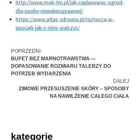
http://www.mok-tm.pl/jak-zaplanowac-ogrod-
dla-osoby-niepelnosprawnej/
https://www.atlas-zdrowia.pl/roztocza-w-
poscieli-jak-z-nimi-walczyc/
Nawigacja
POPRZEDNI
BUFET BEZ MARNOTRAWSTWA —
wpisu
DOPASOWANIE ROZMIARU TALERZY DO
POTRZEB WYDARZENIA
DALEJ
ZIMOWE PRZESUSZENIE SKÓRY – SPOSOBY
NA NAWILŻENIE CAŁEGO CIAŁA
kategorie