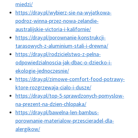
miedzi/
https://dray.pl/wybierz-sie-na-wyjatkowa-
podroz-winna-przez-nowa-zelandie-
australijskie-victoria-i-kalifornie/
https://dray.pl/porownanie-konstrukcji-
tarasowych-z-aluminium-stali-i-drewna/
https://dray.pl/rodzicielstwo-z-pelna-
odpowiedzialnoscia-jak-dbac-o-dziecko-i-
ekologie-jednoczesnie/
https://dray.pl/zimowe-comfort-food-potrawy-
ktore-rozgrzewaja-cialo-i-dusze/
https://dray.pl/top-5-sprawdzonych-pomyslow-
na-prezent-na-dzien-chlopaka/
https://dray.pl/bawelna-len-bambus-
porownanie-materialow-przescieradel-dla-
alergikow/