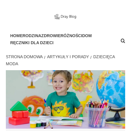
Przejdź
do
treści
PORTAL DLA WSZYSTKICH
HOME
RODZINA
ZDROWIE
RÓŻNOŚCI
DOM
RĘCZNIKI DLA DZIECI
STRONA DOMOWA
ARTYKUŁY I PORADY
DZIECIĘCA
MODA