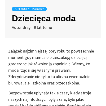
ARTYKUŁY I PORADY
Dziecięca moda
Autor
dray
9 lat temu
Zalążek najzimniejszej pory roku to powszechnie
moment gdy mamusie przeszukują dziecięcą
garderobę jak również ją zapełniają. Wiemy, że
moda rządzi się własnymi prawami.
Zdecydowanie nie tylko ta uliczna ewentualnie
biurowa, ale i szkolna oraz przedszkolna.
Bezpowrotnie upłynęły takie czasy kiedy stroje
naszych najmłodszych były szare, byle jakie
tudzież każde zbliżona do siebie. Współcześnie,