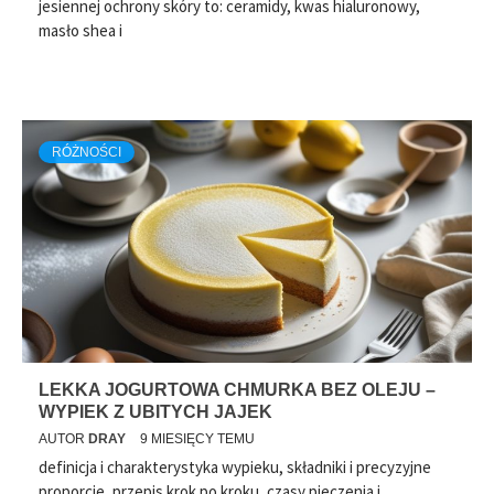
jesiennej ochrony skóry to: ceramidy, kwas hialuronowy,
masło shea i
RÓŻNOŚCI
LEKKA JOGURTOWA CHMURKA BEZ OLEJU –
WYPIEK Z UBITYCH JAJEK
AUTOR
DRAY
9 MIESIĘCY TEMU
definicja i charakterystyka wypieku, składniki i precyzyjne
proporcje, przepis krok po kroku, czasy pieczenia i