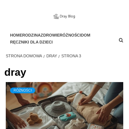
Przejdź
do
treści
PORTAL DLA WSZYSTKICH
HOME
RODZINA
ZDROWIE
RÓŻNOŚCI
DOM
RĘCZNIKI DLA DZIECI
STRONA DOMOWA
DRAY
STRONA 3
dray
RÓŻNOŚCI