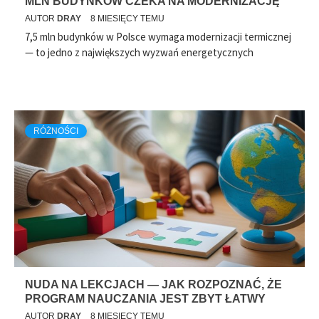
MLN BUDYNKÓW CZEKA NA MODERNIZACJĘ
AUTOR
DRAY
8 MIESIĘCY TEMU
7,5 mln budynków w Polsce wymaga modernizacji termicznej
— to jedno z największych wyzwań energetycznych
RÓŻNOŚCI
NUDA NA LEKCJACH — JAK ROZPOZNAĆ, ŻE
PROGRAM NAUCZANIA JEST ZBYT ŁATWY
AUTOR
DRAY
8 MIESIĘCY TEMU