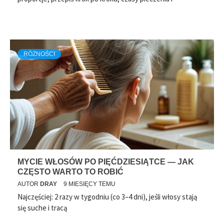
RÓŻNOŚCI
MYCIE WŁOSÓW PO PIĘĆDZIESIĄTCE — JAK
CZĘSTO WARTO TO ROBIĆ
AUTOR
DRAY
9 MIESIĘCY TEMU
Najczęściej: 2 razy w tygodniu (co 3–4 dni), jeśli włosy stają
się suche i tracą