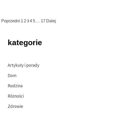
Nawigacja
3
…
Poprzedni
1
2
4
5
17
Dalej
po
wpisach
kategorie
Artykuły i porady
Dom
Rodzina
Różności
Zdrowie