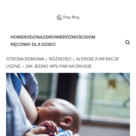
Przejdź
do
treści
PORTAL DLA WSZYSTKICH
HOME
RODZINA
ZDROWIE
RÓŻNOŚCI
DOM
RĘCZNIKI DLA DZIECI
STRONA DOMOWA
RÓŻNOŚCI
ALERGIE A INFEKCJE
USZNE – JAK JEDNO WPŁYWA NA DRUGIE