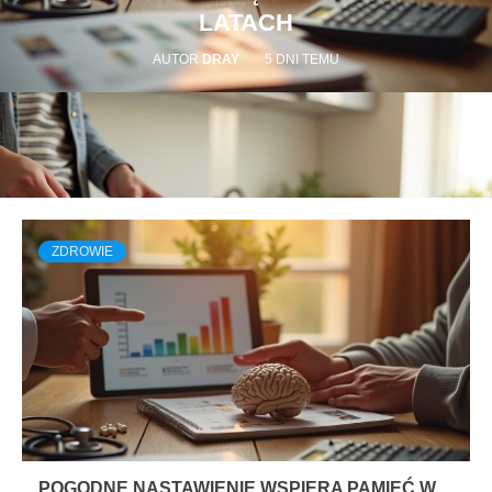
LATACH
AUTOR
DRAY
5 DNI TEMU
ZDROWIE
RÓŻNOŚCI
ROZWÓJ E-HANDLU W
CZASACH INFLACJI – JAK
WPŁYWA NA REALNE
OSZCZĘDNOŚCI KUPUJĄCYCH
AUTOR
DRAY
2 TYGODNIE TEMU
POGODNE NASTAWIENIE WSPIERA PAMIĘĆ W