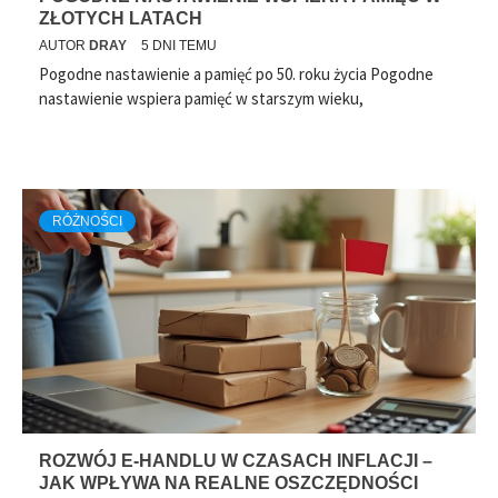
ZŁOTYCH LATACH
AUTOR
DRAY
5 DNI TEMU
Pogodne nastawienie a pamięć po 50. roku życia Pogodne
nastawienie wspiera pamięć w starszym wieku,
RÓŻNOŚCI
RÓŻNOŚCI
POKOLENIE Z ZMIENIA
KUCHNIĘ – PALONE MASŁO
STAJE SIĘ KULINARNYM
NIEZBĘDNIKIEM
AUTOR
DRAY
3 TYGODNIE TEMU
ROZWÓJ E-HANDLU W CZASACH INFLACJI –
JAK WPŁYWA NA REALNE OSZCZĘDNOŚCI