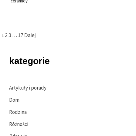
ceramidy
Nawigacja
1
…
2
3
17
Dalej
po
wpisach
kategorie
Artykuły i porady
Dom
Rodzina
Różności