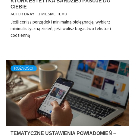
KTÓRA ESTETYKA BARDZIEJ PASUJE DO
CIEBIE
AUTOR
DRAY
1 MIESIĄC TEMU
Jeśli cenisz porządek i minimalną pielęgnację, wybierz
minimalistyczną zieleń; jeśli wolisz bogactwo tekstur i
codzienną
RÓŻNOŚCI
TEMATYCZNE USTAWIENIA POWIADOMIEŃ –