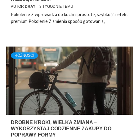
AUTOR
DRAY
3 TYGODNIE TEMU
ZDROWIE
Pokolenie Z wprowadza do kuchni prostotę, szybkość i efekt
premium Pokolenie Z zmienia sposób gotowania,
SZCZEPY BAKTERYJNE
ZAPEWNIAJĄCE OCHRONĘ
PRZED BIEGUNKĄ PO
ANTYBIOTYKOTERAPII
RÓŻNOŚCI
AUTOR
DRAY
1 MIESIĄC TEMU
DROBNE KROKI, WIELKA ZMIANA –
WYKORZYSTAJ CODZIENNE ZAKUPY DO
POPRAWY FORMY