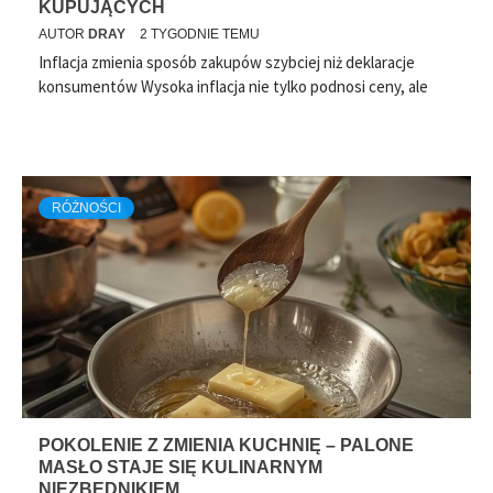
KUPUJĄCYCH
AUTOR
DRAY
2 TYGODNIE TEMU
Inflacja zmienia sposób zakupów szybciej niż deklaracje
konsumentów Wysoka inflacja nie tylko podnosi ceny, ale
RÓŻNOŚCI
DROBNE KROKI, WIELKA
ZMIANA – WYKORZYSTAJ
RÓŻNOŚCI
CODZIENNE ZAKUPY DO
POPRAWY FORMY
AUTOR
DRAY
3 TYGODNIE TEMU
POKOLENIE Z ZMIENIA KUCHNIĘ – PALONE
MASŁO STAJE SIĘ KULINARNYM
NIEZBĘDNIKIEM